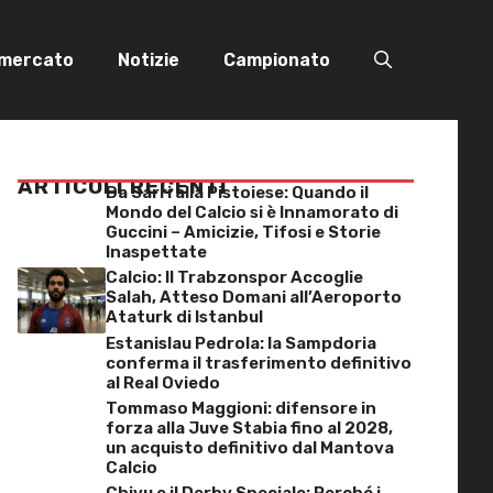
omercato
Notizie
Campionato
ARTICOLI RECENTI
Da Sarri alla Pistoiese: Quando il
Mondo del Calcio si è Innamorato di
Guccini – Amicizie, Tifosi e Storie
Inaspettate
Calcio: Il Trabzonspor Accoglie
Salah, Atteso Domani all’Aeroporto
Ataturk di Istanbul
Estanislau Pedrola: la Sampdoria
conferma il trasferimento definitivo
al Real Oviedo
Tommaso Maggioni: difensore in
forza alla Juve Stabia fino al 2028,
un acquisto definitivo dal Mantova
Calcio
Chivu e il Derby Speciale: Perché i